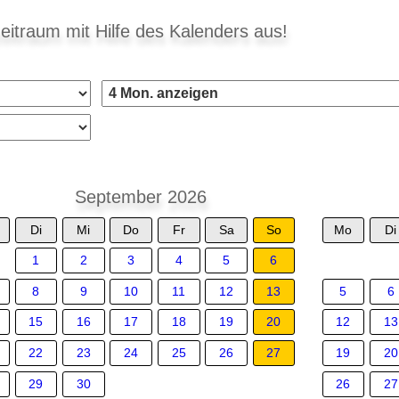
eitraum mit Hilfe des Kalenders aus!
September 2026
Di
Mi
Do
Fr
Sa
So
Mo
Di
1
2
3
4
5
6
8
9
10
11
12
13
5
6
15
16
17
18
19
20
12
13
22
23
24
25
26
27
19
20
29
30
26
27