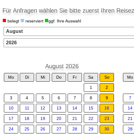
Für Anfragen wählen Sie bitte zuerst Ihren Reisez
■
■
■
belegt
reserviert
ggf. Ihre Auswahl
August 2026
Mo
Di
Mi
Do
Fr
Sa
So
Mo
1
2
3
4
5
6
7
8
9
7
10
11
12
13
14
15
16
14
17
18
19
20
21
22
23
21
24
25
26
27
28
29
30
28