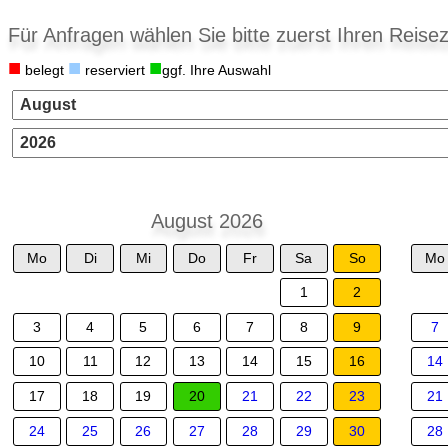
Für Anfragen wählen Sie bitte zuerst Ihren Reisez
■
■
■
belegt
reserviert
ggf. Ihre Auswahl
August 2026
Mo
Di
Mi
Do
Fr
Sa
So
Mo
1
2
3
4
5
6
7
8
9
7
10
11
12
13
14
15
16
14
17
18
19
20
21
22
23
21
24
25
26
27
28
29
30
28