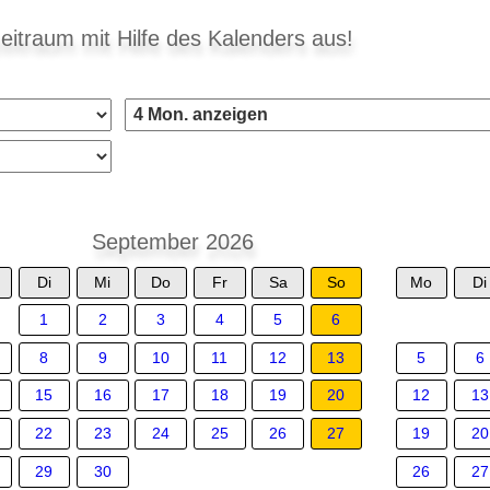
eitraum mit Hilfe des Kalenders aus!
September 2026
Di
Mi
Do
Fr
Sa
So
Mo
Di
1
2
3
4
5
6
8
9
10
11
12
13
5
6
15
16
17
18
19
20
12
13
22
23
24
25
26
27
19
20
29
30
26
27