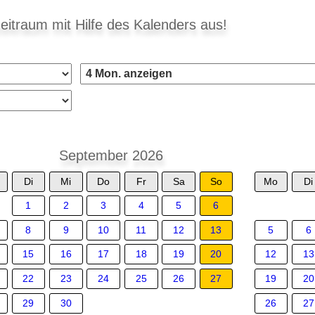
eitraum mit Hilfe des Kalenders aus!
September 2026
Di
Mi
Do
Fr
Sa
So
Mo
Di
1
2
3
4
5
6
8
9
10
11
12
13
5
6
15
16
17
18
19
20
12
13
22
23
24
25
26
27
19
20
29
30
26
27