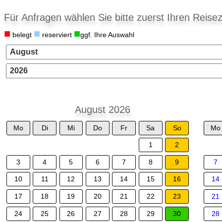
Für Anfragen wählen Sie bitte zuerst Ihren Reisez
■
■
■
belegt
reserviert
ggf. Ihre Auswahl
August 2026
Mo
Di
Mi
Do
Fr
Sa
So
Mo
1
2
3
4
5
6
7
8
9
7
10
11
12
13
14
15
16
14
17
18
19
20
21
22
23
21
24
25
26
27
28
29
30
28