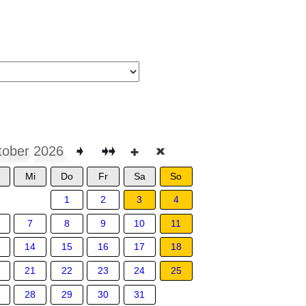
tober 2026
Mi
Do
Fr
Sa
So
1
2
3
4
7
8
9
10
11
14
15
16
17
18
21
22
23
24
25
28
29
30
31