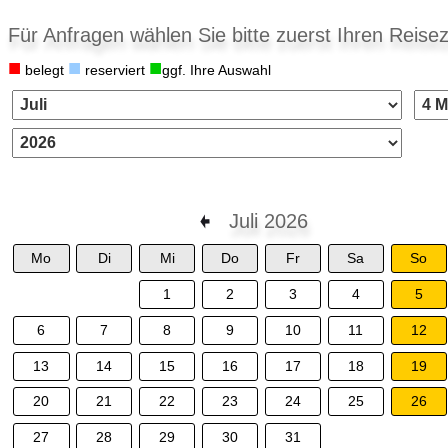
Für Anfragen wählen Sie bitte zuerst Ihren Reisez
■
■
■
belegt
reserviert
ggf. Ihre Auswahl
Juli 2026
Mo
Di
Mi
Do
Fr
Sa
So
1
2
3
4
5
6
7
8
9
10
11
12
13
14
15
16
17
18
19
20
21
22
23
24
25
26
27
28
29
30
31